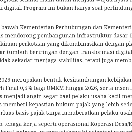
 digital. Program ini bukan hanya soal perlindun
 di bawah Kementerian Perhubungan dan Kementeri
us mendorong pembangunan infrastruktur dasar. 
emukiman perkotaan yang dikombinasikan dengan
agar tumbuh beriringan dengan transformasi digi
idak sekadar menjaga stabilitas, tetapi juga mem
2026 merupakan bentuk kesinambungan kebijakan a
 Final 0,5% bagi UMKM hingga 2026, serta insenti
las menjadi angin segar bagi pelaku usaha kecil m
 memberi kepastian hukum pajak yang lebih seder
luas basis pajak tanpa memberatkan pelaku usah
 tenaga kerja seperti operasional Koperasi Desa/
i kapal nelayan, menggarisbawahi orientasi pem