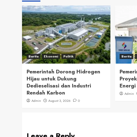
Berita
Ekonomi
Politik
Berita
Pemerintah Dorong Hidrogen
Pemeri
Hijau untuk Dukung
Proyek
Dedieselisasi dan Industri
Energi
Rendah Karbon
Admin
Admin
August 3, 2026
0
Leave a Reply