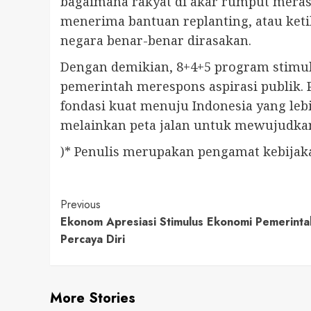
bagaimana rakyat di akar rumput meras
menerima bantuan replanting, atau ket
negara benar-benar dirasakan.
Dengan demikian, 8+4+5 program stimul
pemerintah merespons aspirasi publik. 
fondasi kuat menuju Indonesia yang lebi
melainkan peta jalan untuk mewujudkan 
)* Penulis merupakan pengamat kebijak
Continue
Previous
Ekonom Apresiasi Stimulus Ekonomi Pemerintah,
Reading
Percaya Diri
More Stories