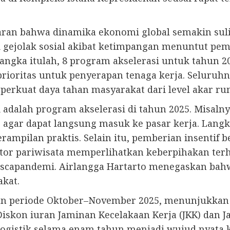
aran bahwa dinamika ekonomi global semakin sulit
 gejolak sosial akibat ketimpangan menuntut peme
angka itulah, 8 program akselerasi untuk tahun 20
 prioritas untuk penyerapan tenaga kerja. Seluru
rkuat daya tahan masyarakat dari level akar rum
ni adalah program akselerasi di tahun 2025. Misa
 agar dapat langsung masuk ke pasar kerja. Langk
mpilan praktis. Selain itu, pemberian insentif b
or pariwisata memperlihatkan keberpihakan terha
scapandemi. Airlangga Hartarto menegaskan bahw
kat.
an periode Oktober–November 2025, menunjukkan 
skon iuran Jaminan Kecelakaan Kerja (JKK) dan J
ir logistik selama enam tahun menjadi wujud nyat