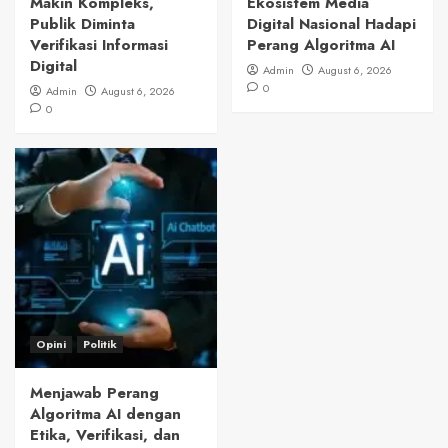
Makin Kompleks,
Ekosistem Media
Publik Diminta
Digital Nasional Hadapi
Verifikasi Informasi
Perang Algoritma AI
Digital
Admin
August 6, 2026
0
Admin
August 6, 2026
0
Opini
Politik
Menjawab Perang
Algoritma AI dengan
Etika, Verifikasi, dan