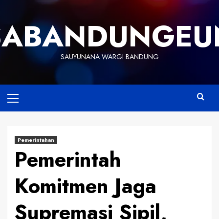
Skip
to
SABANDUNGEU
content
SAUYUNANA WARGI BANDUNG
Primary
Menu
Pemerintahan
Pemerintah
Komitmen Jaga
Supremasi Sipil,