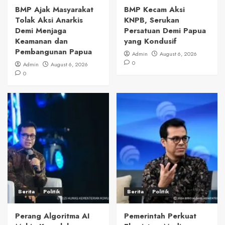
BMP Ajak Masyarakat
BMP Kecam Aksi
Tolak Aksi Anarkis
KNPB, Serukan
Demi Menjaga
Persatuan Demi Papua
Keamanan dan
yang Kondusif
Pembangunan Papua
Admin
August 6, 2026
0
Admin
August 6, 2026
0
Berita
Politik
Berita
Politik
Perang Algoritma AI
Pemerintah Perkuat