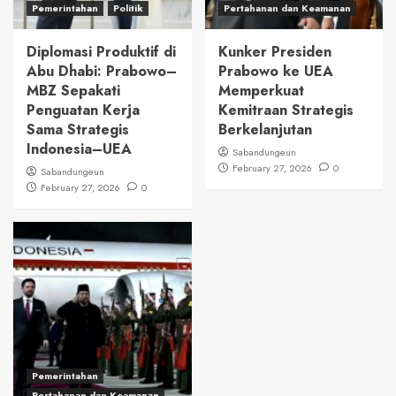
Pemerintahan
Politik
Pertahanan dan Keamanan
Diplomasi Produktif di
Kunker Presiden
Abu Dhabi: Prabowo–
Prabowo ke UEA
MBZ Sepakati
Memperkuat
Penguatan Kerja
Kemitraan Strategis
Sama Strategis
Berkelanjutan
Indonesia–UEA
Sabandungeun
February 27, 2026
0
Sabandungeun
February 27, 2026
0
Pemerintahan
Pertahanan dan Keamanan