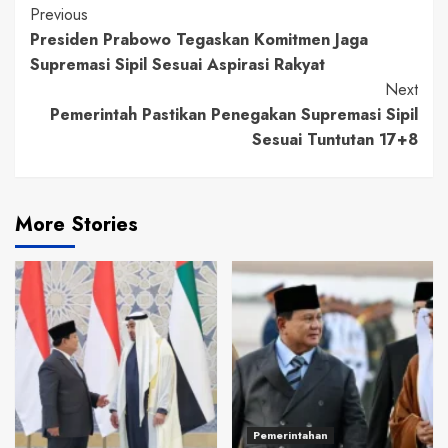
Continue
Previous
Presiden Prabowo Tegaskan Komitmen Jaga
Reading
Supremasi Sipil Sesuai Aspirasi Rakyat
Next
Pemerintah Pastikan Penegakan Supremasi Sipil
Sesuai Tuntutan 17+8
More Stories
Pemerintahan