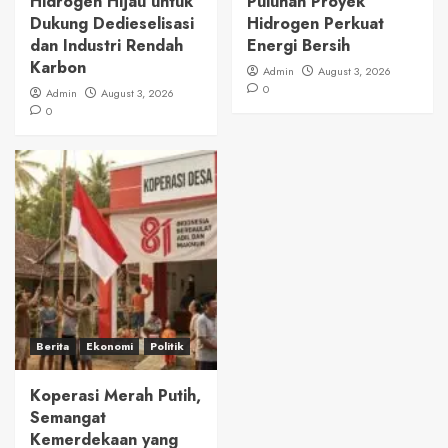
Hidrogen Hijau untuk
Puluhan Proyek
Dukung Dedieselisasi
Hidrogen Perkuat
dan Industri Rendah
Energi Bersih
Karbon
Admin
August 3, 2026
0
Admin
August 3, 2026
0
Berita
Ekonomi
Politik
Koperasi Merah Putih,
Semangat
Kemerdekaan yang