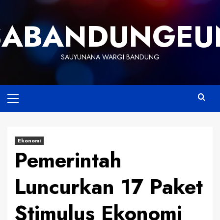
Skip
to
SABANDUNGEU
content
SAUYUNANA WARGI BANDUNG
Primary
Menu
Ekonomi
Pemerintah
Luncurkan 17 Paket
Stimulus Ekonomi