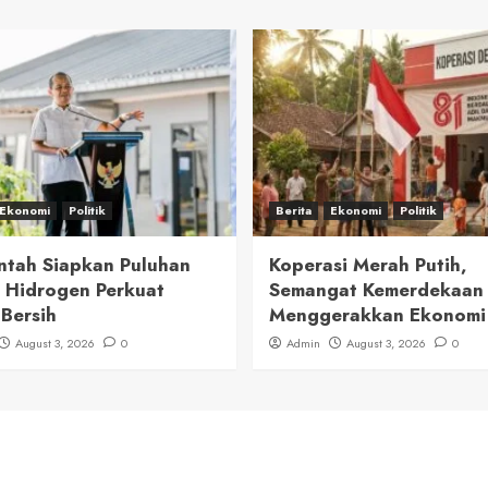
Ekonomi
Politik
Berita
Ekonomi
Politik
ntah Siapkan Puluhan
Koperasi Merah Putih,
 Hidrogen Perkuat
Semangat Kemerdekaan
 Bersih
Menggerakkan Ekonomi
August 3, 2026
0
Admin
August 3, 2026
0