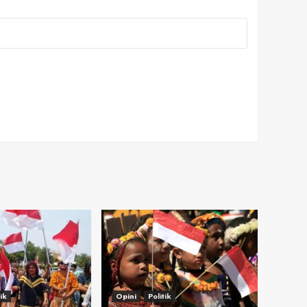
tik
Opini
Politik