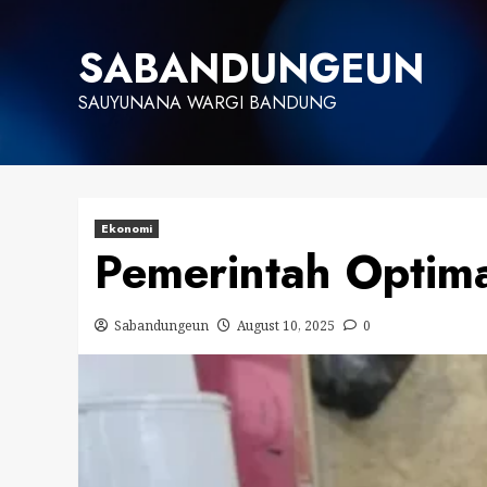
Skip
to
SABANDUNGEUN
content
SAUYUNANA WARGI BANDUNG
Ekonomi
Pemerintah Optimal
Sabandungeun
August 10, 2025
0