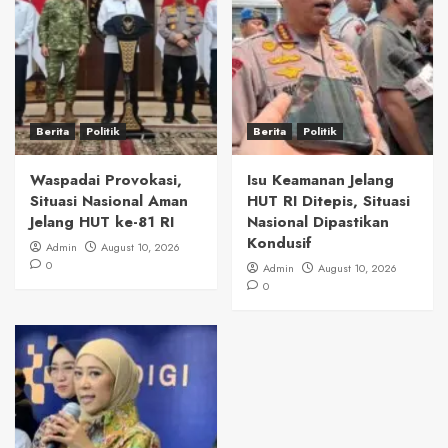
Berita
Politik
Berita
Politik
Waspadai Provokasi,
Isu Keamanan Jelang
Situasi Nasional Aman
HUT RI Ditepis, Situasi
Jelang HUT ke-81 RI
Nasional Dipastikan
Kondusif
Admin
August 10, 2026
0
Admin
August 10, 2026
0