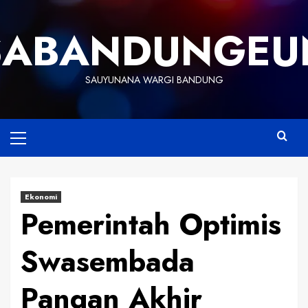
Skip
to
SABANDUNGEU
content
SAUYUNANA WARGI BANDUNG
Primary
Menu
Ekonomi
Pemerintah Optimis
Swasembada
Pangan Akhir