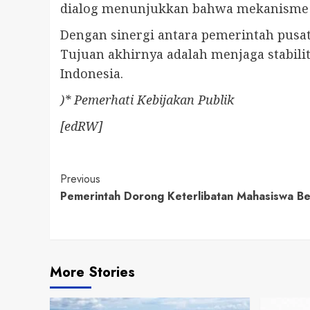
dialog menunjukkan bahwa mekanisme d
Dengan sinergi antara pemerintah pusat,
Tujuan akhirnya adalah menjaga stabil
Indonesia.
)* Pemerhati Kebijakan Publik
[edRW]
Continue
Previous
Pemerintah Dorong Keterlibatan Mahasiswa Ber
Reading
More Stories