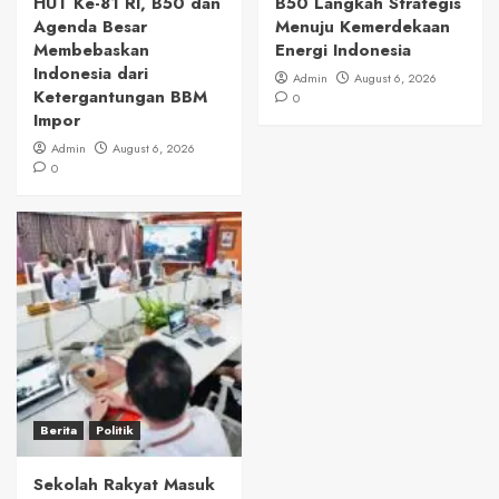
HUT Ke-81 RI, B50 dan
B50 Langkah Strategis
Agenda Besar
Menuju Kemerdekaan
Membebaskan
Energi Indonesia
Indonesia dari
Admin
August 6, 2026
Ketergantungan BBM
0
Impor
Admin
August 6, 2026
0
Berita
Politik
Sekolah Rakyat Masuk