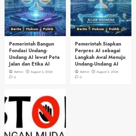
Berita
Hukum
Politik
Berita
Hukum
Politik
Pemerintah Bangun
Pemerintah Siapkan
Fondasi Undang-
Perpres AI sebagai
Undang AI lewat Peta
Langkah Awal Menuju
Jalan dan Etika AI
Undang-Undang AI
Admin
August 3, 2026
Admin
August 3, 2026
0
0