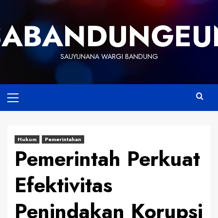
Skip
to
SABANDUNGEU
content
SAUYUNANA WARGI BANDUNG
Primary
Menu
Hukum
Pemerintahan
Pemerintah Perkuat
Efektivitas
Penindakan Korupsi