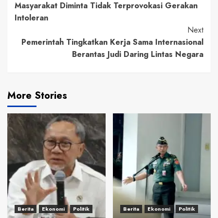
Masyarakat Diminta Tidak Terprovokasi Gerakan
Reading
Intoleran
Next
Pemerintah Tingkatkan Kerja Sama Internasional
Berantas Judi Daring Lintas Negara
More Stories
Berita
Ekonomi
Politik
Berita
Ekonomi
Politik