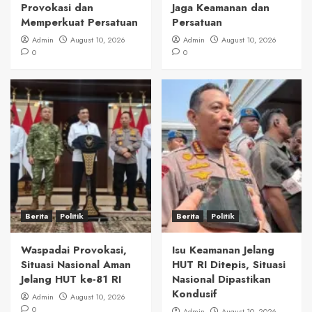
Provokasi dan
Jaga Keamanan dan
Memperkuat Persatuan
Persatuan
Admin
August 10, 2026
Admin
August 10, 2026
0
0
Berita
Politik
Berita
Politik
Waspadai Provokasi,
Isu Keamanan Jelang
Situasi Nasional Aman
HUT RI Ditepis, Situasi
Jelang HUT ke-81 RI
Nasional Dipastikan
Kondusif
Admin
August 10, 2026
0
Admin
August 10, 2026