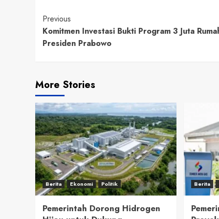
Continue
Previous
Komitmen Investasi Bukti Program 3 Juta Ruma
Reading
Presiden Prabowo
More Stories
Berita
Ekonomi
Politik
Berita
Pemerintah Dorong Hidrogen
Pemeri