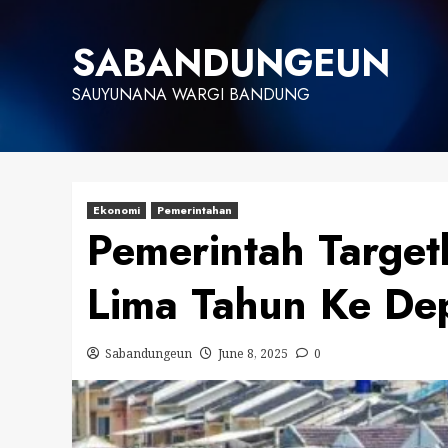
Skip
to
SABANDUNGEUN
content
SAUYUNANA WARGI BANDUNG
Ekonomi
Pemerintahan
Pemerintah Targe
Lima Tahun Ke De
Sabandungeun
June 8, 2025
0