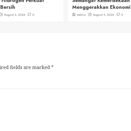
 Hidrogen Perkuat
Semangat Kemerdekaan
 Bersih
Menggerakkan Ekonomi
August 3, 2026
0
Admin
August 3, 2026
0
ired fields are marked
*