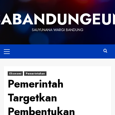
Skip
to
SABANDUNGEU
content
SAUYUNANA WARGI BANDUNG
Primary
Menu
Ekonomi
Pemerintahan
Pemerintah
Targetkan
Pembentukan