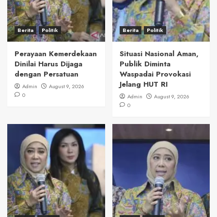
Berita
Politik
Berita
Politik
Perayaan Kemerdekaan
Situasi Nasional Aman,
Dinilai Harus Dijaga
Publik Diminta
dengan Persatuan
Waspadai Provokasi
Jelang HUT RI
Admin
August 9, 2026
0
Admin
August 9, 2026
0