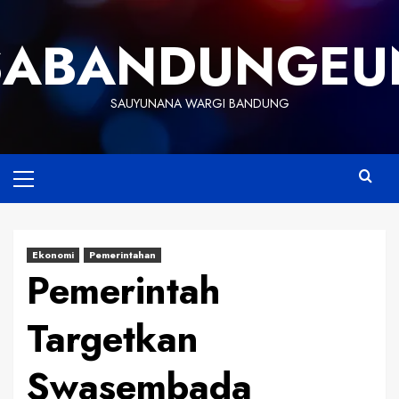
Skip
to
SABANDUNGEU
content
SAUYUNANA WARGI BANDUNG
Primary
Menu
Ekonomi
Pemerintahan
Pemerintah
Targetkan
Swasembada