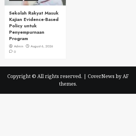
Sekolah Rakyat Masuk
Kajian Evidence-Based
Policy untuk
Penyempurnaan
Program
Admin
August 6, 2026
0
Copyright © All rights reserved.
|
CoverNews
by AF
themes.