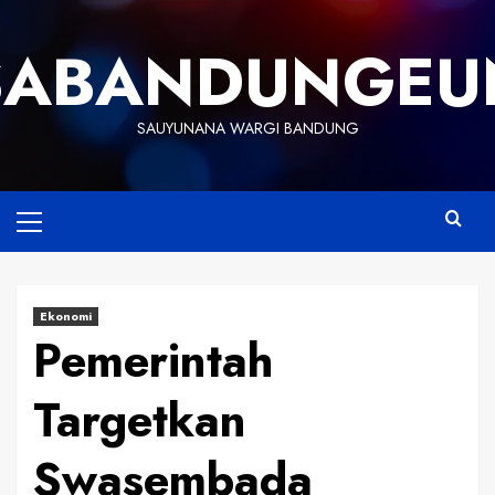
Skip
to
SABANDUNGEU
content
SAUYUNANA WARGI BANDUNG
Primary
Menu
Ekonomi
Pemerintah
Targetkan
Swasembada