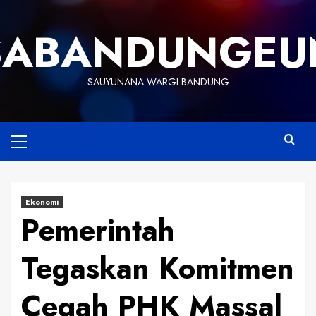
Skip
to
SABANDUNGEU
content
SAUYUNANA WARGI BANDUNG
Primary
Menu
Ekonomi
Pemerintah
Tegaskan Komitmen
Cegah PHK Massal