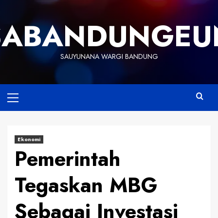
Skip
to
SABANDUNGEU
content
SAUYUNANA WARGI BANDUNG
Primary
Menu
Ekonomi
Pemerintah
Tegaskan MBG
Sebagai Investasi