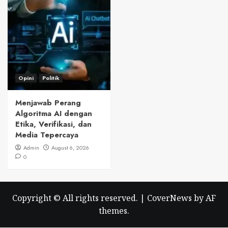
Opini
Politik
Menjawab Perang
Algoritma AI dengan
Etika, Verifikasi, dan
Media Tepercaya
Admin
August 6, 2026
0
Copyright © All rights reserved.
|
CoverNews
by AF
themes.