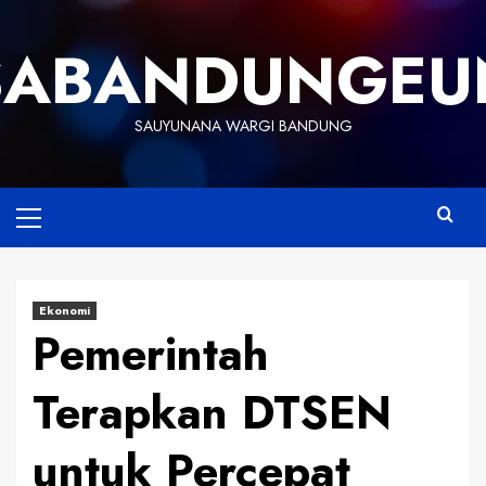
Skip
to
SABANDUNGEU
content
SAUYUNANA WARGI BANDUNG
Primary
Menu
Ekonomi
Pemerintah
Terapkan DTSEN
untuk Percepat