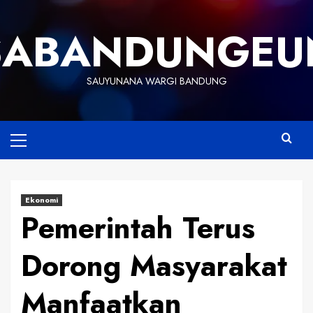
Skip
to
SABANDUNGEU
content
SAUYUNANA WARGI BANDUNG
Primary
Menu
Ekonomi
Pemerintah Terus
Dorong Masyarakat
Manfaatkan