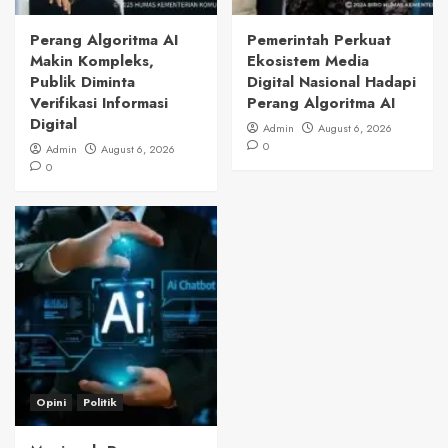
Perang Algoritma AI
Pemerintah Perkuat
Makin Kompleks,
Ekosistem Media
Publik Diminta
Digital Nasional Hadapi
Verifikasi Informasi
Perang Algoritma AI
Digital
Admin
August 6, 2026
0
Admin
August 6, 2026
0
Opini
Politik