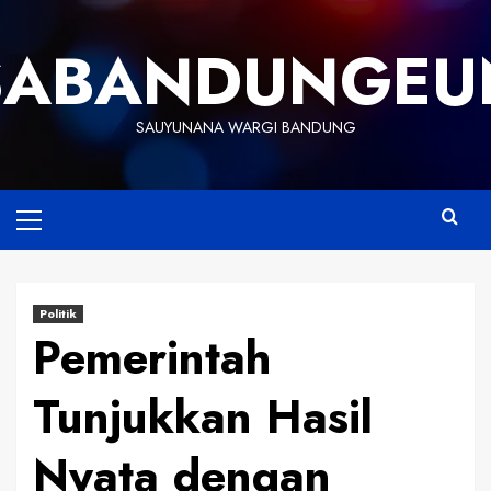
Skip
to
SABANDUNGEU
content
SAUYUNANA WARGI BANDUNG
Primary
Menu
Politik
Pemerintah
Tunjukkan Hasil
Nyata dengan