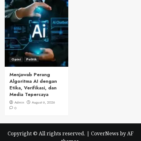
Opini
Politik
Menjawab Perang
Algoritma AI dengan
Etika, Verifikasi, dan
Media Tepercaya
Admin
August 6, 2026
0
Copyright © All rights reserved.
|
CoverNews
by AF