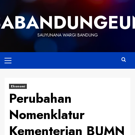
Skip
to
SABANDUNGEU
content
SAUYUNANA WARGI BANDUNG
Primary
Menu
Ekonomi
Perubahan
Nomenklatur
Kementerian BUMN