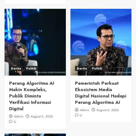
Berita
Politik
Berita
Politik
Perang Algoritma AI
Pemerintah Perkuat
Makin Kompleks,
Ekosistem Media
Publik Diminta
Digital Nasional Hadapi
Verifikasi Informasi
Perang Algoritma AI
Digital
Admin
August 6, 2026
0
Admin
August 6, 2026
0