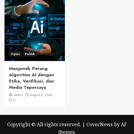
Opini
Politik
Menjawab Perang
Algoritma AI dengan
Etika, Verifikasi, dan
Media Tepercaya
Admin
August 6, 2026
0
Copyright © All rights reserved.
|
CoverNews
by AF
themes.