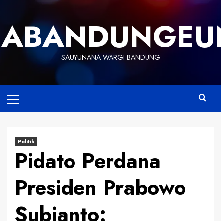
Skip
to
SABANDUNGEU
content
SAUYUNANA WARGI BANDUNG
Primary
Menu
Politik
Pidato Perdana
Presiden Prabowo
Subianto: