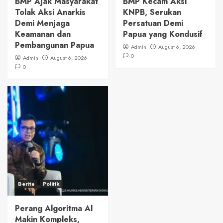
BMP Ajak Masyarakat
BMP Kecam Aksi
Tolak Aksi Anarkis
KNPB, Serukan
Demi Menjaga
Persatuan Demi
Keamanan dan
Papua yang Kondusif
Pembangunan Papua
Admin
August 6, 2026
0
Admin
August 6, 2026
0
Berita
Politik
Perang Algoritma AI
Makin Kompleks,