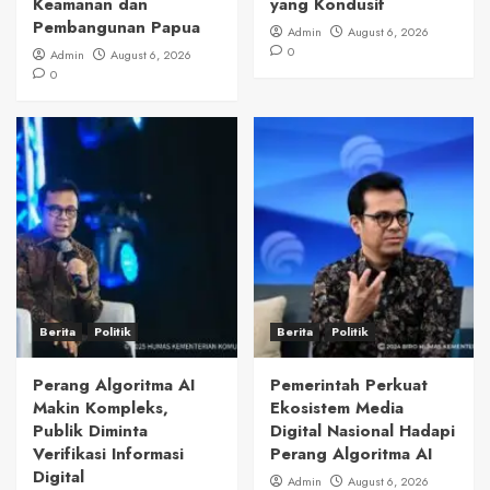
Keamanan dan
yang Kondusif
Pembangunan Papua
Admin
August 6, 2026
0
Admin
August 6, 2026
0
Berita
Politik
Berita
Politik
Perang Algoritma AI
Pemerintah Perkuat
Makin Kompleks,
Ekosistem Media
Publik Diminta
Digital Nasional Hadapi
Verifikasi Informasi
Perang Algoritma AI
Digital
Admin
August 6, 2026