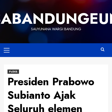
Skip
to
SABANDUNGEU
content
SAUYUNANA WARGI BANDUNG
Primary
Menu
Politik
Presiden Prabowo
Subianto Ajak
Seluruh elemen