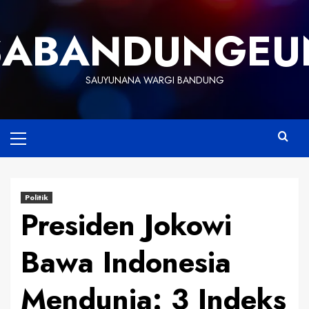
Skip
to
SABANDUNGEU
content
SAUYUNANA WARGI BANDUNG
Primary
Menu
Politik
Presiden Jokowi
Bawa Indonesia
Mendunia: 3 Indeks