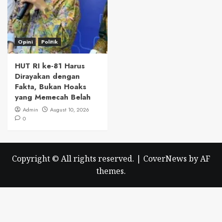
Opini
Politik
HUT RI ke-81 Harus
Dirayakan dengan
Fakta, Bukan Hoaks
yang Memecah Belah
Admin
August 10, 2026
0
Copyright © All rights reserved.
|
CoverNews
by AF
themes.