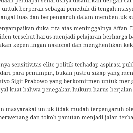
aan pendapat seharusnya disalurkan dengan cara
untuk berperan sebagai peneduh di tengah masyar
 sangat luas dan berpengaruh dalam membentuk s
nyampaikan duka cita atas meninggalnya Affan. 
n tersebut harus menjadi pelajaran berharga b
akan kepentingan nasional dan menghentikan ke
 sensitivitas elite politik terhadap aspirasi pu
ri para pemimpin, bukan justru sikap yang men
styo Sigit Prabowo yang berkomitmen untuk mengu
sinyal kuat bahwa penegakan hukum harus berjal
 masyarakat untuk tidak mudah terpengaruh oleh
ak berwenang dan tokoh panutan menjadi jalan ter