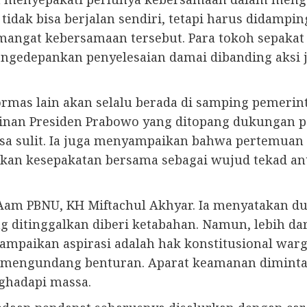
dak bisa berjalan sendiri, tetapi harus didampi
angat kebersamaan tersebut. Para tokoh sepakat
 mengedepankan penyelesaian damai dibanding aksi
mas lain akan selalu berada di samping pemeri
nan Presiden Prabowo yang ditopang dukungan p
a sulit. Ia juga menyampaikan bahwa pertemuan la
rkan kesepakatan bersama sebagai wujud tekad a
Aam PBNU, KH Miftachul Akhyar. Ia menyatakan du
 ditinggalkan diberi ketabahan. Namun, lebih dar
paikan aspirasi adalah hak konstitusional warga 
g mengundang benturan. Aparat keamanan diminta 
ghadapi massa.