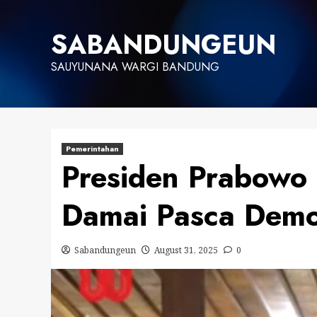
Skip
to
SABANDUNGEUN
content
SAUYUNANA WARGI BANDUNG
Pemerintahan
Presiden Prabowo
Damai Pasca Dem
Sabandungeun
August 31, 2025
0