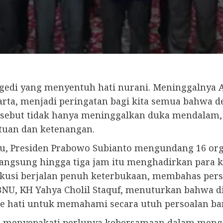
ragedi yang menyentuh hati nurani. Meninggalnya
karta, menjadi peringatan bagi kita semua bahwa d
rsebut tidak hanya meninggalkan duka mendalam,
tuan dan ketenangan.
tu, Presiden Prabowo Subianto mengundang 16 or
angsung hingga tiga jam itu menghadirkan para 
kusi berjalan penuh keterbukaan, membahas pers
U, KH Yahya Cholil Staquf, menuturkan bahwa di
ke hati untuk memahami secara utuh persoalan ba
 menyepakati perlunya kebersamaan dalam menga