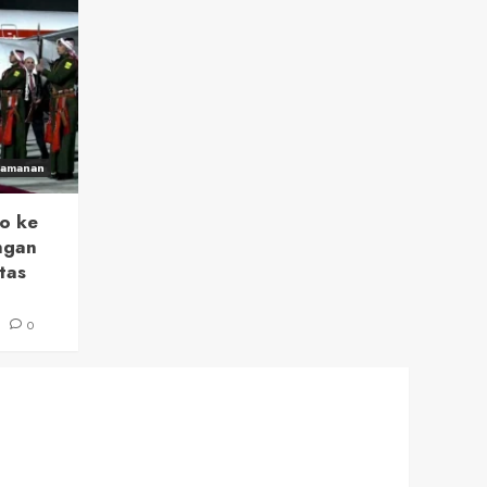
eamanan
o ke
ngan
tas
6
0