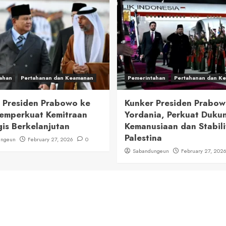
ahan
Pertahanan dan Keamanan
Pemerintahan
Pertahanan dan K
 Presiden Prabowo ke
Kunker Presiden Prabow
emperkuat Kemitraan
Yordania, Perkuat Duku
gis Berkelanjutan
Kemanusiaan dan Stabili
Palestina
ungeun
February 27, 2026
0
Sabandungeun
February 27, 202