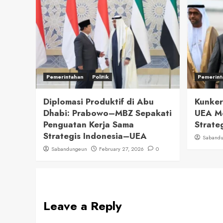
Pemerintahan
Politik
Pemerint
Diplomasi Produktif di Abu
Kunker
Dhabi: Prabowo–MBZ Sepakati
UEA M
Penguatan Kerja Sama
Strate
Strategis Indonesia–UEA
Saband
Sabandungeun
February 27, 2026
0
Leave a Reply