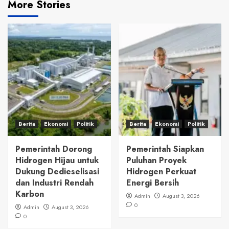
More Stories
Berita
Ekonomi
Politik
Berita
Ekonomi
Politik
Pemerintah Dorong
Pemerintah Siapkan
Hidrogen Hijau untuk
Puluhan Proyek
Dukung Dedieselisasi
Hidrogen Perkuat
dan Industri Rendah
Energi Bersih
Karbon
Admin
August 3, 2026
0
Admin
August 3, 2026
0