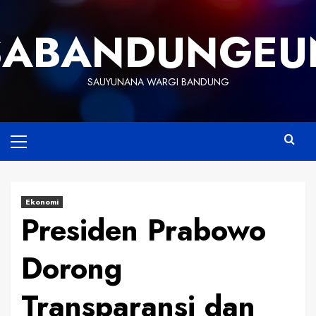
Skip
to
SABANDUNGEU
content
SAUYUNANA WARGI BANDUNG
Primary
Menu
Ekonomi
Presiden Prabowo
Dorong
Transparansi dan