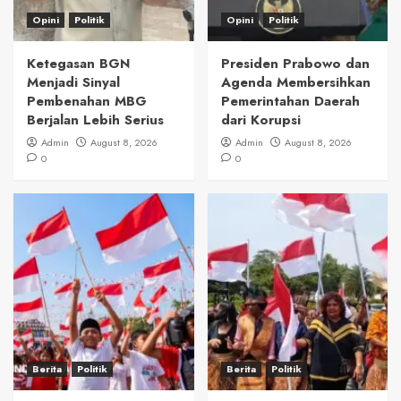
Opini
Politik
Opini
Politik
Ketegasan BGN
Presiden Prabowo dan
Menjadi Sinyal
Agenda Membersihkan
Pembenahan MBG
Pemerintahan Daerah
Berjalan Lebih Serius
dari Korupsi
Admin
August 8, 2026
Admin
August 8, 2026
0
0
Berita
Politik
Berita
Politik