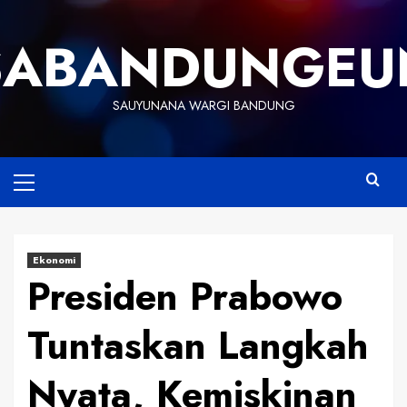
Skip
to
SABANDUNGEU
content
SAUYUNANA WARGI BANDUNG
Primary
Menu
Ekonomi
Presiden Prabowo
Tuntaskan Langkah
Nyata, Kemiskinan