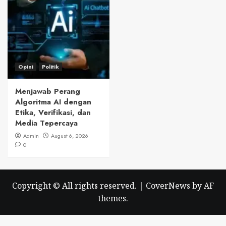
Opini
Politik
Menjawab Perang
Algoritma AI dengan
Etika, Verifikasi, dan
Media Tepercaya
Admin
August 6, 2026
0
Copyright © All rights reserved.
|
CoverNews
by AF
themes.