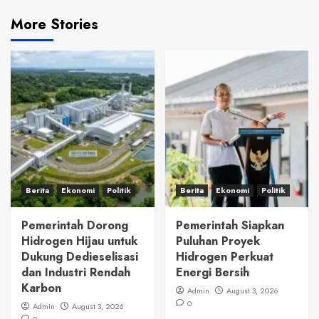
More Stories
Berita
Ekonomi
Politik
Berita
Ekonomi
Politik
Pemerintah Dorong
Pemerintah Siapkan
Hidrogen Hijau untuk
Puluhan Proyek
Dukung Dedieselisasi
Hidrogen Perkuat
dan Industri Rendah
Energi Bersih
Karbon
Admin
August 3, 2026
0
Admin
August 3, 2026
0