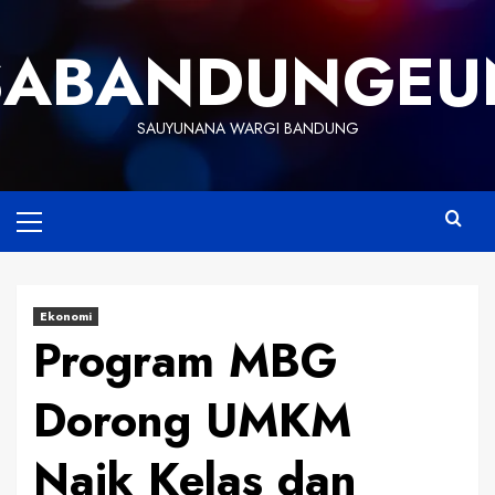
Skip
to
SABANDUNGEU
content
SAUYUNANA WARGI BANDUNG
Primary
Menu
Ekonomi
Program MBG
Dorong UMKM
Naik Kelas dan