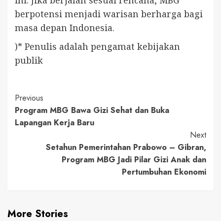
ini. Jika berjalan sesuai rencana, MBG
berpotensi menjadi warisan berharga bagi
masa depan Indonesia.
)* Penulis adalah pengamat kebijakan
publik
Continue
Previous
Program MBG Bawa Gizi Sehat dan Buka
Reading
Lapangan Kerja Baru
Next
Setahun Pemerintahan Prabowo – Gibran,
Program MBG Jadi Pilar Gizi Anak dan
Pertumbuhan Ekonomi
More Stories