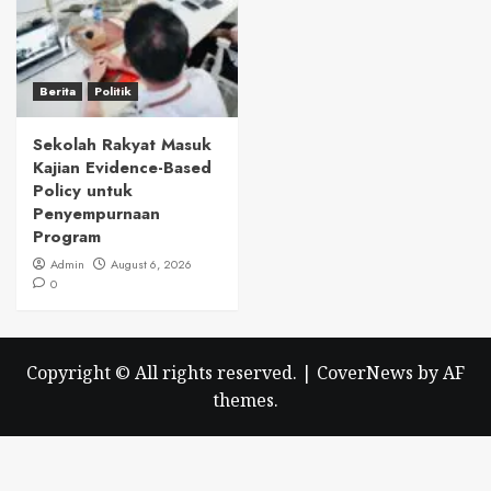
Berita
Politik
Sekolah Rakyat Masuk
Kajian Evidence-Based
Policy untuk
Penyempurnaan
Program
Admin
August 6, 2026
0
Copyright © All rights reserved.
|
CoverNews
by AF
themes.