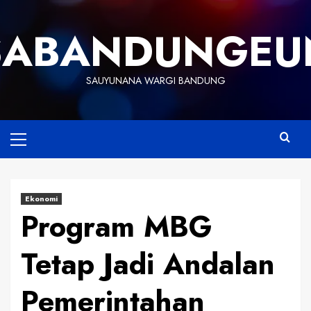
Skip
to
SABANDUNGEU
content
SAUYUNANA WARGI BANDUNG
Primary
Menu
Ekonomi
Program MBG
Tetap Jadi Andalan
Pemerintahan