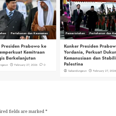
ahan
Pertahanan dan Keamanan
Pemerintahan
Pertahanan dan K
 Presiden Prabowo ke
Kunker Presiden Prabow
emperkuat Kemitraan
Yordania, Perkuat Duku
gis Berkelanjutan
Kemanusiaan dan Stabili
Palestina
ungeun
February 27, 2026
0
Sabandungeun
February 27, 202
ired fields are marked
*