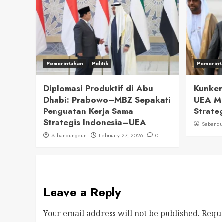
Pemerintahan
Politik
Pemerint
Diplomasi Produktif di Abu
Kunker
Dhabi: Prabowo–MBZ Sepakati
UEA M
Penguatan Kerja Sama
Strate
Strategis Indonesia–UEA
Saband
Sabandungeun
February 27, 2026
0
Leave a Reply
Your email address will not be published.
Requ