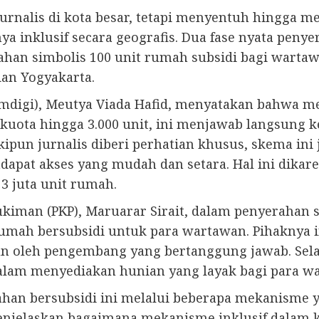
jurnalis di kota besar, tetapi menyentuh hingga m
a inklusif secara geografis. Dua fase nyata peny
ahan simbolis 100 unit rumah subsidi bagi wartaw
an Yogyakarta.
digi), Meutya Viada Hafid, menyatakan bahwa mes
uota hingga 3.000 unit, ini menjawab langsung k
ipun jurnalis diberi perhatian khusus, skema in
apat akses yang mudah dan setara. Hal ini dika
 3 juta unit rumah.
iman (PKP), Maruarar Sirait, dalam penyerahan 
mah bersubsidi untuk para wartawan. Pihaknya i
n oleh pengembang yang bertanggung jawab. Selai
lam menyediakan hunian yang layak bagi para w
n bersubsidi ini melalui beberapa mekanisme yan
enjelaskan bagaimana mekanisme inklusif dalam k