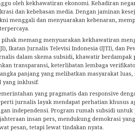
enggu oleh kekhawatiran ekonomi. Kehadiran negar
asi dan kebebasan media. Dengan jaminan keseja
yakni menggali dan menyuarakan kebenaran, memper
terpercaya.
 pihak memang menyuarakan kekhawatiran menge
I), Ikatan Jurnalis Televisi Indonesia (IJTI), dan P
nalis dalam skema subsidi, khawatir berdampak 
n transparansi, keterlibatan lembaga verifikato
jangka panjang yang melibatkan masyarakat luas, 
 yang inklusif.
merintahan yang pragmatis dan responsive denga
perti jurnalis layak mendapat perhatian khusus
ngan independensi. Program rumah subsidi untuk j
jahteraan insan pers, mendukung demokrasi yang 
at pesan, tetapi lewat tindakan nyata.