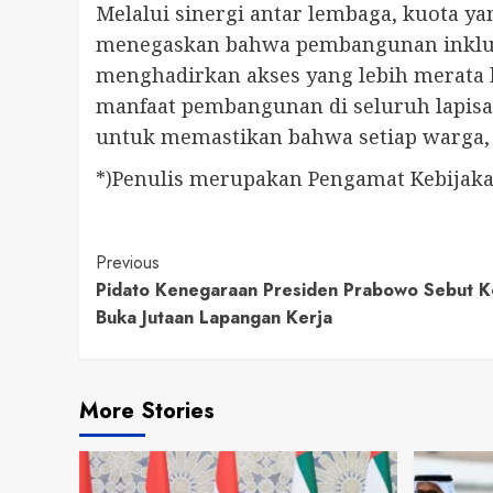
Melalui sinergi antar lembaga, kuota ya
menegaskan bahwa pembangunan inklusif 
menghadirkan akses yang lebih merata 
manfaat pembangunan di seluruh lapisan
untuk memastikan bahwa setiap warga, t
*)Penulis merupakan Pengamat Kebijak
Continue
Previous
Pidato Kenegaraan Presiden Prabowo Sebut K
Reading
Buka Jutaan Lapangan Kerja
More Stories