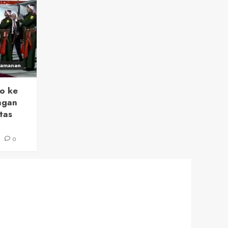
eamanan
o ke
ngan
tas
6
0