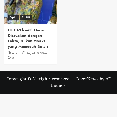
Opini
Politik
HUT RI ke-81 Harus
Dirayakan dengan
Fakta, Bukan Hoaks
yang Memecah Belah
Admin
August 10, 2026
0
Copyright © All rights reserved.
|
CoverNews
by AF
themes.