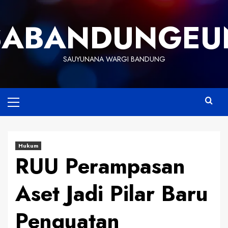
Skip
to
SABANDUNGEU
content
SAUYUNANA WARGI BANDUNG
Primary
Menu
Hukum
RUU Perampasan
Aset Jadi Pilar Baru
Penguatan