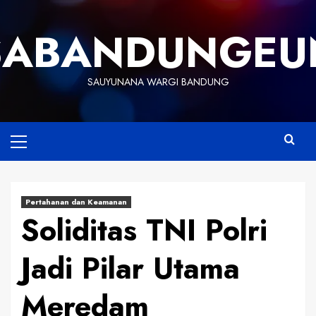
Skip
to
SABANDUNGEU
content
SAUYUNANA WARGI BANDUNG
Primary
Menu
Pertahanan dan Keamanan
Soliditas TNI Polri
Jadi Pilar Utama
Meredam