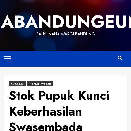
Skip
to
SABANDUNGEU
content
SAUYUNANA WARGI BANDUNG
Primary
Menu
Ekonomi
Pemerintahan
Stok Pupuk Kunci
Keberhasilan
Swasembada