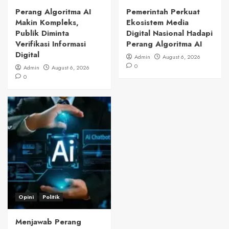
Perang Algoritma AI
Pemerintah Perkuat
Makin Kompleks,
Ekosistem Media
Publik Diminta
Digital Nasional Hadapi
Verifikasi Informasi
Perang Algoritma AI
Digital
Admin
August 6, 2026
0
Admin
August 6, 2026
0
Opini
Politik
Menjawab Perang