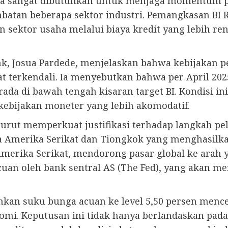
ya sangat dibutuhkan untuk menjaga momentum 
mbatan beberapa sektor industri. Pemangkasan BI R
sektor usaha melalui biaya kredit yang lebih re
Bank, Josua Pardede, menjelaskan bahwa kebijakan
t terkendali. Ia menyebutkan bahwa per April 2025,
ada di bawah tengah kisaran target BI. Kondisi i
kebijakan moneter yang lebih akomodatif.
urut memperkuat justifikasi terhadap langkah pel
Amerika Serikat dan Tiongkok yang menghasilkan
 Amerika Serikat, mendorong pasar global ke arah 
an oleh bank sentral AS (The Fed), yang akan m
an suku bunga acuan ke level 5,50 persen mence
mi. Keputusan ini tidak hanya berlandaskan pa