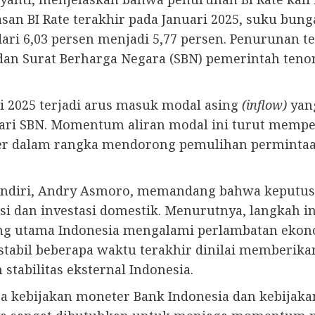
 BI Rate terakhir pada Januari 2025, suku bung
ri 6,03 persen menjadi 5,77 persen. Penurunan t
 dan Surat Berharga Negara (SBN) pemerintah ten
2025 terjadi arus masuk modal asing
(inflow)
yang
l dari SBN. Momentum aliran modal ini turut memp
er dalam rangka mendorong pemulihan permintaa
Mandiri, Andry Asmoro, memandang bahwa keputu
 dan investasi domestik. Menurutnya, langkah in
ang utama Indonesia mengalami perlambatan eko
if stabil beberapa waktu terakhir dinilai memberik
abilitas eksternal Indonesia.
ra kebijakan moneter Bank Indonesia dan kebijakan