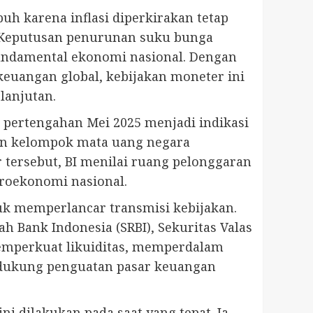
h karena inflasi diperkirakan tetap
g. Keputusan penurunan suku bunga
 fundamental ekonomi nasional. Dengan
euangan global, kebijakan moneter ini
lanjutan.
a pertengahan Mei 2025 menjadi indikasi
gan kelompok mata uang negara
 tersebut, BI menilai ruang pelonggaran
kroekonomi nasional.
tuk memperlancar transmisi kebijakan.
h Bank Indonesia (SRBI), Sekuritas Valas
 memperkuat likuiditas, memperdalam
ndukung penguatan pasar keuangan
i dilakukan pada saat yang tepat. Ia