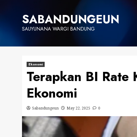
Skip
to
SABANDUNGEUN
content
SAUYUNANA WARGI BANDUNG
Ekonomi
Terapkan BI Rate 
Ekonomi
Sabandungeun
May 22, 2025
0