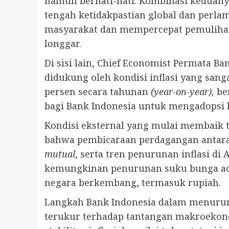
namun berhati-hati. Kombinasi keduan
tengah ketidakpastian global dan perla
masyarakat dan mempercepat pemulihan 
longgar.
Di sisi lain, Chief Economist Permata 
didukung oleh kondisi inflasi yang sanga
persen secara tahunan
(year-on-year),
ber
bagi Bank Indonesia untuk mengadopsi 
Kondisi eksternal yang mulai membaik t
bahwa pembicaraan perdagangan antara 
mutual
, serta tren penurunan inflasi di
kemungkinan penurunan suku bunga acu
negara berkembang, termasuk rupiah.
Langkah Bank Indonesia dalam menurunk
terukur terhadap tantangan makroekono