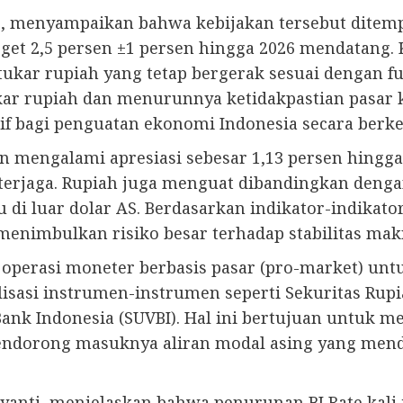
, menyampaikan bahwa kebijakan tersebut ditempu
arget 2,5 persen ±1 persen hingga 2026 mendatan
i tukar rupiah yang tetap bergerak sesuai dengan
r rupiah dan menurunnya ketidakpastian pasar k
if bagi penguatan ekonomi Indonesia secara berke
an mengalami apresiasi sebesar 1,13 persen hingg
p terjaga. Rupiah juga menguat dibandingkan den
i luar dolar AS. Berdasarkan indikator-indikator
menimbulkan risiko besar terhadap stabilitas ma
gi operasi moneter berbasis pasar (pro-market) un
isasi instrumen-instrumen seperti Sekuritas Rupia
 Bank Indonesia (SUVBI). Hal ini bertujuan untuk
 mendorong masuknya aliran modal asing yang me
anti, menjelaskan bahwa penurunan BI Rate kali in