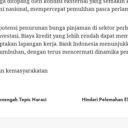
i juga ditopang oleh kondisi eksternal yang semakin
nasional, mempercepat pemulihan pasca perlamba
 potensi penurunan bunga pinjaman di sektor per
nvestasi. Biaya kredit yang lebih rendah dapat 
ptakan lapangan kerja. Bank Indonesia menunju
rtumbuhan, dengan terus mencermati dinamika p
dan kemasyarakatan
enengah Tepis Narasi
Hindari Pelemahan E