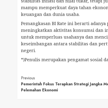
stabilitas inflasi dan nilai tukar, tetap
mampu memperkuat daya tahan ekonomi 
keuangan dan dunia usaha.
Pemangkasan BI Rate ini berarti adanya
meningkatkan aktivitas konsumsi dan i
untuk memperluas usahanya dan menci
keseimbangan antara stabilitas dan pe
negeri.
*)Penulis merupakan pengamat sosial 
Continue
Previous
Pemerintah Fokus Terapkan Strategi Jangka M
Reading
Pelemahan Ekonomi