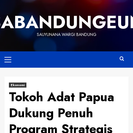
Skip
to
SABANDUNGEU
content
SAUYUNANA WARGI BANDUNG
Primary
Menu
Ekonomi
Tokoh Adat Papua
Dukung Penuh
Program Strategis