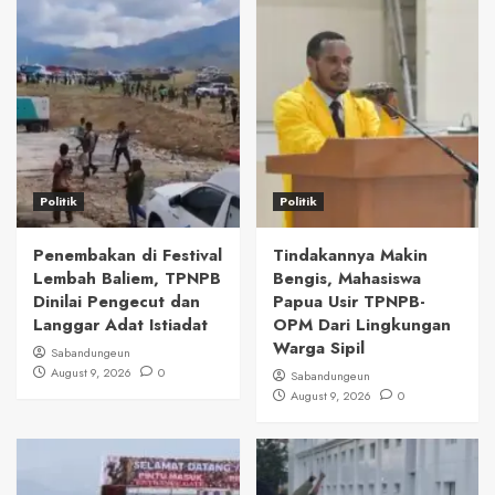
Politik
Politik
Penembakan di Festival
Tindakannya Makin
Lembah Baliem, TPNPB
Bengis, Mahasiswa
Dinilai Pengecut dan
Papua Usir TPNPB-
Langgar Adat Istiadat
OPM Dari Lingkungan
Warga Sipil
Sabandungeun
August 9, 2026
0
Sabandungeun
August 9, 2026
0