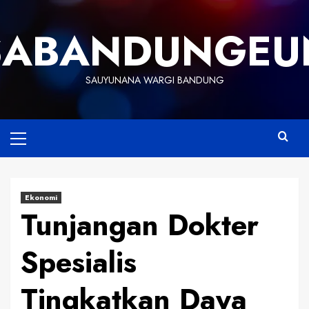
Skip
to
SABANDUNGEU
content
SAUYUNANA WARGI BANDUNG
Primary
Menu
Ekonomi
Tunjangan Dokter
Spesialis
Tingkatkan Daya