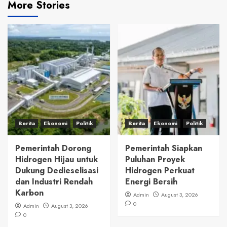
More Stories
Berita
Ekonomi
Politik
Berita
Ekonomi
Politik
Pemerintah Dorong
Pemerintah Siapkan
Hidrogen Hijau untuk
Puluhan Proyek
Dukung Dedieselisasi
Hidrogen Perkuat
dan Industri Rendah
Energi Bersih
Karbon
Admin
August 3, 2026
0
Admin
August 3, 2026
0