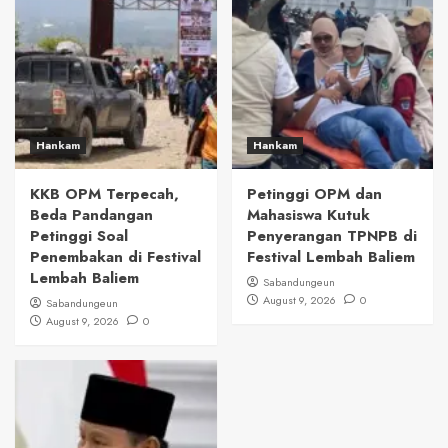
Hankam
Hankam
KKB OPM Terpecah,
Petinggi OPM dan
Beda Pandangan
Mahasiswa Kutuk
Petinggi Soal
Penyerangan TPNPB di
Penembakan di Festival
Festival Lembah Baliem
Lembah Baliem
Sabandungeun
August 9, 2026
0
Sabandungeun
August 9, 2026
0