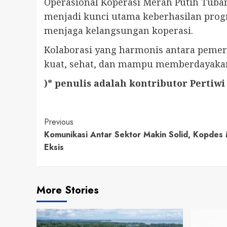
Operasional Koperasi Merah Putih Tuba
menjadi kunci utama keberhasilan progr
menjaga kelangsungan koperasi.
Kolaborasi yang harmonis antara pemer
kuat, sehat, dan mampu memberdayakan
)* penulis adalah kontributor Pertiwi 
Continue
Previous
Komunikasi Antar Sektor Makin Solid, Kopdes
Reading
Eksis
More Stories