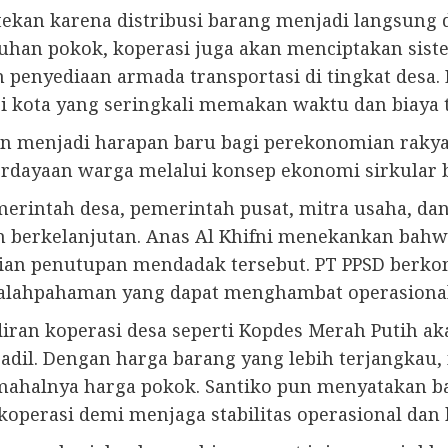
tekan karena distribusi barang menjadi langsung 
han pokok, koperasi juga akan menciptakan siste
enyediaan armada transportasi di tingkat desa.
ri kota yang seringkali memakan waktu dan biaya t
n menjadi harapan baru bagi perekonomian rakyat
yaan warga melalui konsep ekonomi sirkular ber
merintah desa, pemerintah pusat, mitra usaha, d
an berkelanjutan. Anas Al Khifni menekankan bahw
adian penutupan mendadak tersebut. PT PPSD ber
kesalahpahaman yang dapat menghambat operasional
an koperasi desa seperti Kopdes Merah Putih akan
 adil. Dengan harga barang yang lebih terjangkau
mahalnya harga pokok. Santiko pun menyatakan ba
perasi demi menjaga stabilitas operasional dan 