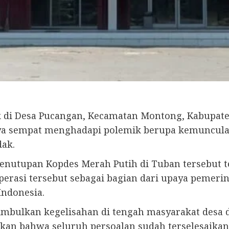
k di Desa Pucangan, Kecamatan Montong, Kabupate
ya sempat menghadapi polemik berupa kemunculan
ak.
nutupan Kopdes Merah Putih di Tuban tersebut te
erasi tersebut sebagai bagian dari upaya pemer
Indonesia.
bulkan kegelisahan di tengah masyarakat desa d
an bahwa seluruh persoalan sudah terselesaikan 