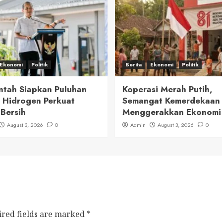
Ekonomi
Politik
Berita
Ekonomi
Politik
ntah Siapkan Puluhan
Koperasi Merah Putih,
 Hidrogen Perkuat
Semangat Kemerdekaan
 Bersih
Menggerakkan Ekonomi
August 3, 2026
0
Admin
August 3, 2026
0
ired fields are marked
*