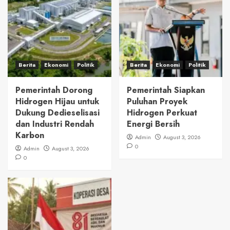
Berita
Ekonomi
Politik
Berita
Ekonomi
Politik
Pemerintah Dorong
Pemerintah Siapkan
Hidrogen Hijau untuk
Puluhan Proyek
Dukung Dedieselisasi
Hidrogen Perkuat
dan Industri Rendah
Energi Bersih
Karbon
Admin
August 3, 2026
0
Admin
August 3, 2026
0