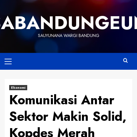
Skip
to
SABANDUNGEU
content
SAUYUNANA WARGI BANDUNG
Primary
Menu
Ekonomi
Komunikasi Antar
Sektor Makin Solid,
Kopdes Merah