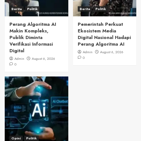
Berita
Politik
Berita
Politik
Perang Algoritma AI
Pemerintah Perkuat
Makin Kompleks,
Ekosistem Media
Publik Diminta
Digital Nasional Hadapi
Verifikasi Informasi
Perang Algoritma AI
Digital
Admin
August 6, 2026
0
Admin
August 6, 2026
0
Opini
Politik