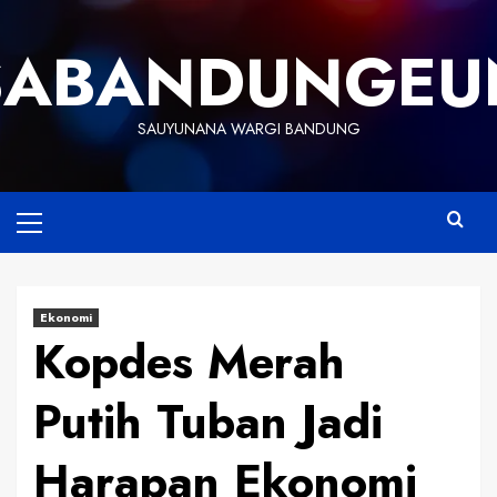
Skip
to
SABANDUNGEU
content
SAUYUNANA WARGI BANDUNG
Primary
Menu
Ekonomi
Kopdes Merah
Putih Tuban Jadi
Harapan Ekonomi