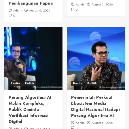
Pembangunan Papua
Admin
August 6, 2026
0
Admin
August 6, 2026
0
Berita
Politik
Berita
Politik
Perang Algoritma AI
Pemerintah Perkuat
Makin Kompleks,
Ekosistem Media
Publik Diminta
Digital Nasional Hadapi
Verifikasi Informasi
Perang Algoritma AI
Digital
Admin
August 6, 2026
0
Admin
August 6, 2026